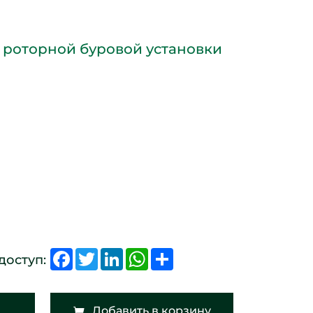
 роторной буровой установки
Facebook
Twitter
LinkedIn
WhatsApp
Share
доступ:
Добавить в корзину