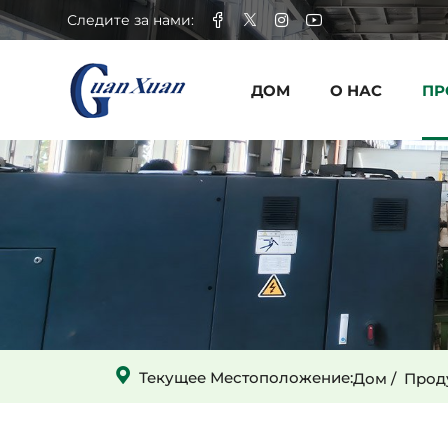
Скальный
Следите за нами:
ковш
ДОМ
О НАС
ПР
для
роторной
буровой
установки
Текущее Местоположение:
Дом
Прод