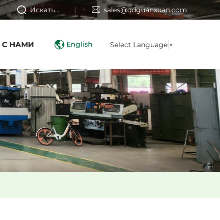
Искать...
sales@qdguanxuan.com
 С НАМИ
English
Select Language
▼