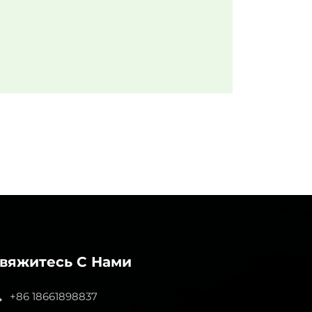
вяжитесь С Нами
+86 18661898837