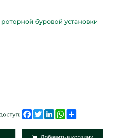
 роторной буровой установки
Facebook
Twitter
LinkedIn
WhatsApp
Share
доступ:
Добавить в корзину