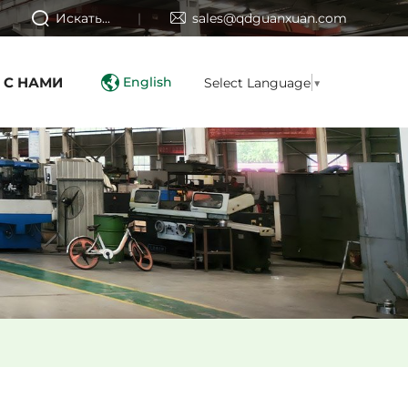
Искать...
sales@qdguanxuan.com
 С НАМИ
English
Select Language
▼