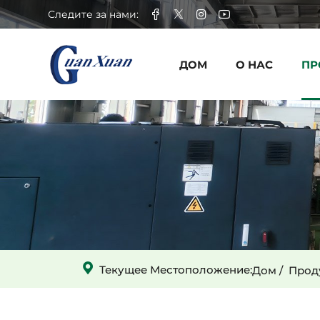
Скальный
Следите за нами:
ковш
ДОМ
О НАС
ПР
для
роторной
буровой
установки
Текущее Местоположение:
Дом
Прод