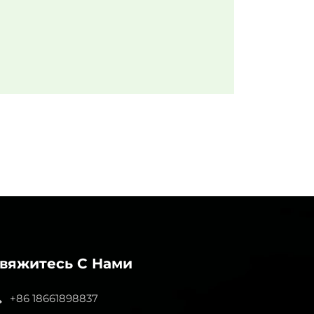
вяжитесь С Нами
+86 18661898837