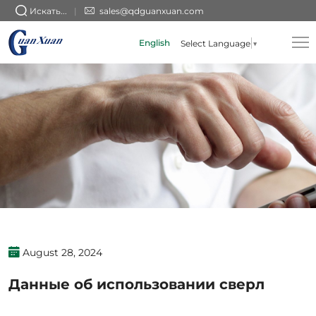
Данные
Искать...
sales@qdguanxuan.com
об
English
Select Language
▼
использовании
сверл
August 28, 2024
Данные об использовании сверл