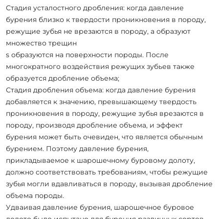
Стадия усталостного дробления: когда давление
бурения близко к твердости проникновения в породу,
режущие зубья не врезаются в породу, а образуют
множество трещин
s образуются на поверхности породы. После
многократного воздействия режущих зубьев также
образуется дробление объема;
Стадия дробления объема: когда давление бурения
добавляется к значению, превышающему твердость
проникновения в породу, режущие зубья врезаются в
породу, производя дробление объема, и эффект
бурения может быть очевиден, что является обычным
бурением. Поэтому давление бурения,
прикладываемое к шарошечному буровому долоту,
должно соответствовать требованиям, чтобы режущие
зубья могли вдавливаться в породу, вызывая дробление
объема породы.
Удваивая давление бурения, шарошечное буровое
долото было испытано для бурения различных сортов