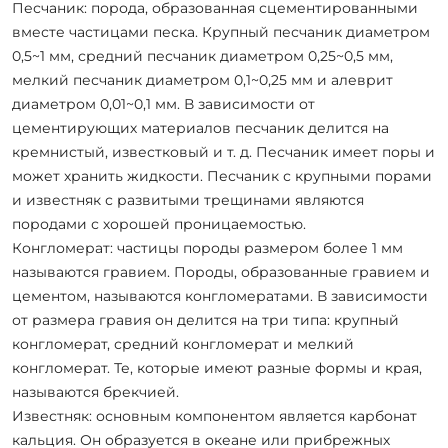
Песчаник: порода, образованная сцементированными
вместе частицами песка. Крупный песчаник диаметром
0,5~1 мм, средний песчаник диаметром 0,25~0,5 мм,
мелкий песчаник диаметром 0,1~0,25 мм и алеврит
диаметром 0,01~0,1 мм. В зависимости от
цементирующих материалов песчаник делится на
кремнистый, известковый и т. д. Песчаник имеет поры и
может хранить жидкости. Песчаник с крупными порами
и известняк с развитыми трещинами являются
породами с хорошей проницаемостью.
Конгломерат: частицы породы размером более 1 мм
называются гравием. Породы, образованные гравием и
цементом, называются конгломератами. В зависимости
от размера гравия он делится на три типа: крупный
конгломерат, средний конгломерат и мелкий
конгломерат. Те, которые имеют разные формы и края,
называются брекчией.
Известняк: основным компонентом является карбонат
кальция. Он образуется в океане или прибрежных