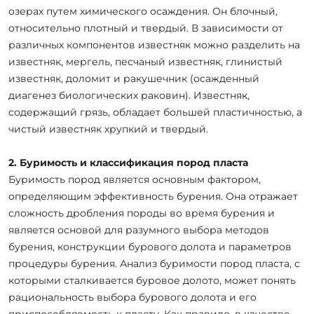
озерах путем химического осаждения. Он блочный,
относительно плотный и твердый. В зависимости от
различных компонентов известняк можно разделить на
известняк, мергель, песчаный известняк, глинистый
известняк, доломит и ракушечник (осажденный
диагенез биологических раковин). Известняк,
содержащий грязь, обладает большей пластичностью, а
чистый известняк хрупкий и твердый.
2. Буримость и классификация пород пласта
Буримость пород является основным фактором,
определяющим эффективность бурения. Она отражает
сложность дробления породы во время бурения и
является основой для разумного выбора методов
бурения, конструкции бурового долота и параметров
процедуры бурения. Анализ буримости пород пласта, с
которыми сталкивается буровое долото, может понять
рациональность выбора бурового долота и его
приспособляемость к пласту. Как правило, в качестве