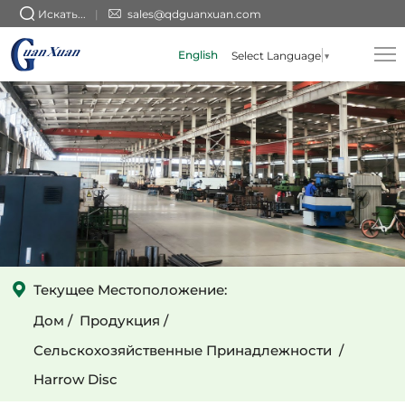
OEM
Искать...
sales@qdguanxuan.com
индивидуальные
English
Select Language
▼
запасные
части
для
сеялки
картофеля,
дисковое
лезвие
Текущее Местоположение:
Дом
Продукция
Сельскохозяйственные Принадлежности
Harrow Disc