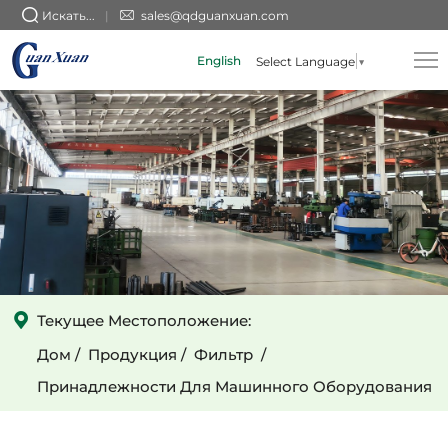
Оптовый
Искать...
sales@qdguanxuan.com
высококачественный
English
Select Language
▼
винтовой
пресс
для
перфорированного
листа
из
нержавеющей
стали
Текущее Местоположение:
Дом
Продукция
Фильтр
Принадлежности Для Машинного Оборудования