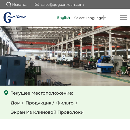
Фильтр
Искать...
sales@qdguanxuan.com
Johnson
English
Select Language
▼
Screen
Filter
по
более
низкой
цене
от
производителя
Текущее Местоположение:
Дом
Продукция
Фильтр
Экран Из Клиновой Проволоки